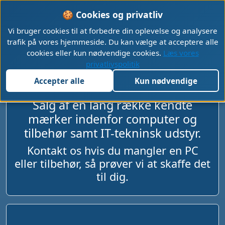
🍪 Cookies og privatliv
Vi bruger cookies til at forbedre din oplevelse og analysere
trafik på vores hjemmeside. Du kan vælge at acceptere alle
cookies eller kun nødvendige cookies.
Læs vores
Salg af computere, IT-udstyr
privatlivspolitik
og tilbehør.
Accepter alle
Kun nødvendige
Salg af en lang række kendte
mærker indenfor computer og
tilbehør samt IT-tekninsk udstyr.
Kontakt os hvis du mangler en PC
eller tilbehør, så prøver vi at skaffe det
til dig.