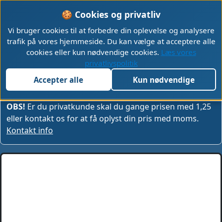
🍪 Cookies og privatliv
Vi bruger cookies til at forbedre din oplevelse og analysere
trafik på vores hjemmeside. Du kan vælge at acceptere alle
Abook stationær PC priser og
cookies eller kun nødvendige cookies.
Læs vores
privatlivspolitik
konfiguration
Accepter alle
Kun nødvendige
Alle priser er ekskl. moms og fragt.
OBS!
Er du privatkunde skal du gange prisen med 1,25
eller kontakt os for at få oplyst din pris med moms.
Kontakt info